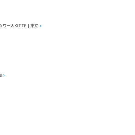
pタワー＆KITTE｜東京
>
愛知
>