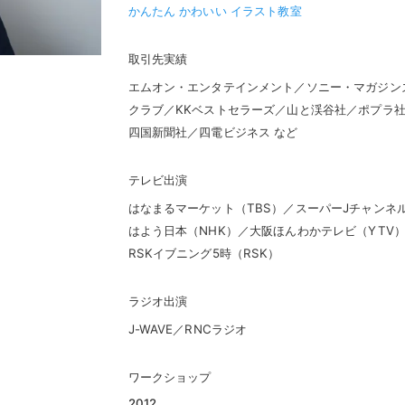
かんたん かわいい イラスト教室
取引先実績
エムオン・エンタテインメント／ソニー・マガジン
クラブ／KKベストセラーズ／山と渓谷社／ポプラ
四国新聞社／四電ビジネス など
テレビ出演
はなまるマーケット（TBS）／スーパーJチャンネル
はよう日本（NHK）／大阪ほんわかテレビ（YTV）
RSKイブニング5時（RSK）
ラジオ出演
J-WAVE／RNCラジオ
ワークショップ
2012