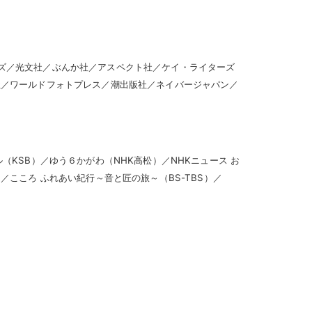
ズ／光文社／ぶんか社／アスペクト社／ケイ・ライターズ
社／ワールドフォトプレス／潮出版社／ネイバージャパン／
（KSB）／ゆう６かがわ（NHK高松）／NHKニュース お
／こころ ふれあい紀行～音と匠の旅～（BS-TBS）／